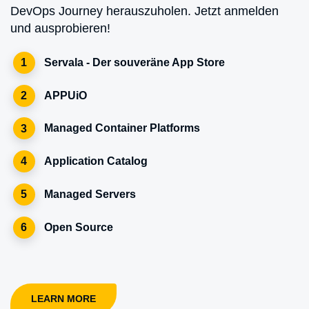
DevOps Journey herauszuholen. Jetzt anmelden
und ausprobieren!
Servala - Der souveräne App Store
1
APPUiO
2
Managed Container Platforms
3
Application Catalog
4
Managed Servers
5
Open Source
6
LEARN MORE