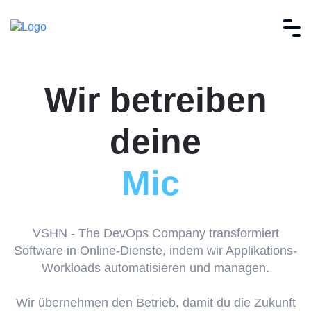
Wir betreiben
deine
M
i
c
r
o
s
e
r
v
i
c
e
s
|
VSHN - The DevOps Company transformiert
Software in Online-Dienste, indem wir Applikations-
Workloads automatisieren und managen.
Wir übernehmen den Betrieb, damit du die Zukunft