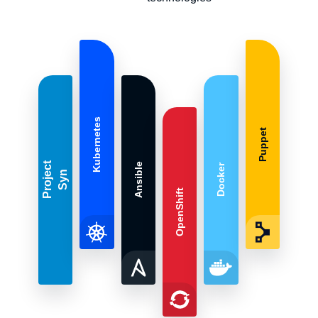
Kubernetes
Puppet
Ansible
Docker
OpenShift