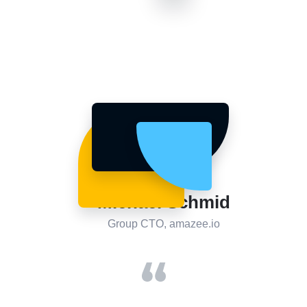
Michael Schmid
Michael Schmid
Group CTO, amazee.io
Group CTO, amazee.io