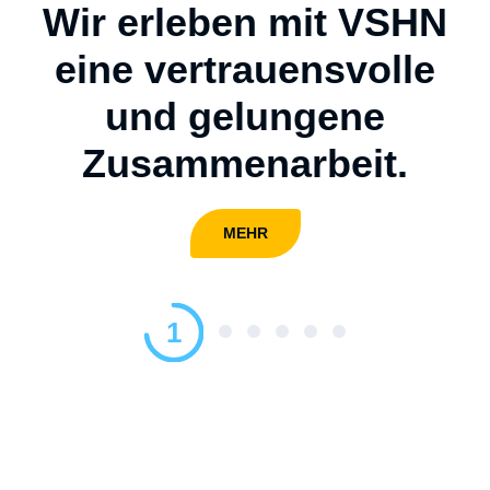
Wir erleben mit VSHN
Wir erleben mit VSHN
eine vertrauensvolle
eine vertrauensvolle
und gelungene
und gelungene
Zusammenarbeit.
Zusammenarbeit.
MEHR
MEHR
1
1